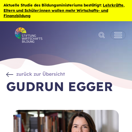
Zum Inhalt der Seite springen
Aktuelle Studie des Bildungsministeriums bestätigt:
Lehrkräfte,
Eltern und Schüler:innen wollen mehr Wirtschafts- und
Finanzbildung
zurück zur Übersicht
GUDRUN EGGER